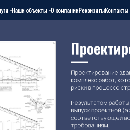
луги
Наши объекты
О компании
Реквизиты
Контакты
Проектир
Проектирование здан
комплекс работ, кот
риски в процессе ст
Результатом работы 
выпуск проектной (а
соответствующей вс
требованиям.